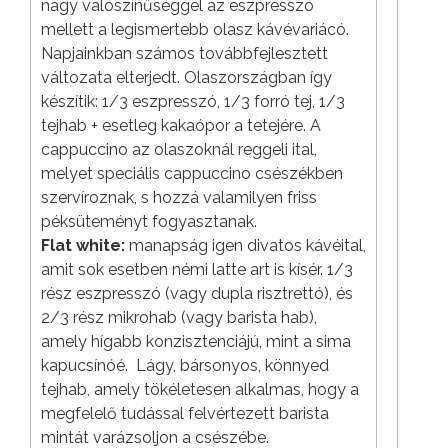
nagy valószínűséggel az eszpresszó
mellett a legismertebb olasz kávévariácó.
Napjainkban számos továbbfejlesztett
változata elterjedt. Olaszországban így
készítik: 1/3 eszpresszó, 1/3 forró tej, 1/3
tejhab + esetleg kakaópor a tetejére. A
cappuccino az olaszoknál reggeli ital,
melyet speciális cappuccino csészékben
szervíroznak, s hozzá valamilyen friss
péksüteményt fogyasztanak.
Flat white:
manapság igen divatos kávéital,
amit sok esetben némi latte art is kísér. 1/3
rész eszpresszó (vagy dupla risztrettó), és
2/3 rész mikrohab (vagy barista hab),
amely hígabb konzisztenciájú, mint a sima
kapucsínóé. Lágy, bársonyos, könnyed
tejhab, amely tökéletesen alkalmas, hogy a
megfelelő tudással felvértezett barista
mintát varázsoljon a csészébe.