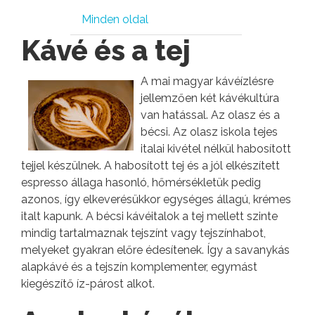
Minden oldal
Kávé és a tej
A mai magyar kávéízlésre
jellemzően két kávékultúra
van hatással. Az olasz és a
bécsi. Az olasz iskola tejes
italai kivétel nélkül habosított
tejjel készülnek. A habosított tej és a jól elkészített
espresso állaga hasonló, hőmérsékletük pedig
azonos, így elkeverésükkor egységes állagú, krémes
italt kapunk. A bécsi kávéitalok a tej mellett szinte
mindig tartalmaznak tejszínt vagy tejszínhabot,
melyeket gyakran előre édesítenek. Így a savanykás
alapkávé és a tejszín komplementer, egymást
kiegészítő íz-párost alkot.