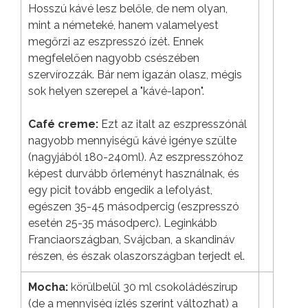
Hosszú kávé lesz belőle, de nem olyan,
mint a németeké, hanem valamelyest
megőrzi az eszpresszó ízét. Ennek
megfelelően nagyobb csészében
szervírozzák. Bár nem igazán olasz, mégis
sok helyen szerepel a "kávé-lapon".
Café creme:
Ezt az italt az eszpresszónál
nagyobb mennyiségű kávé igénye szülte
(nagyjából 180-240ml). Az eszpresszóhoz
képest durvább őrleményt használnak, és
egy picit tovább engedik a lefolyást,
egészen 35-45 másodpercig (eszpresszó
esetén 25-35 másodperc). Leginkább
Franciaországban, Svájcban, a skandináv
részen, és észak olaszországban terjedt el.
Mocha:
körülbelül 30 ml csokoládészirup
(de a mennyiség ízlés szerint változhat) a