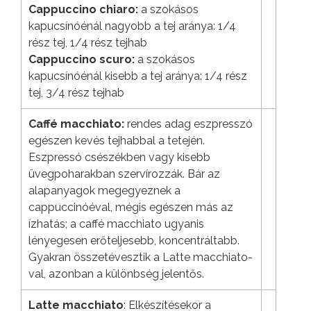
Cappuccino chiaro:
a szokásos
kapucsínóénál nagyobb a tej aránya: 1/4
rész tej, 1/4 rész tejhab
Cappuccino scuro:
a szokásos
kapucsínóénál kisebb a tej aránya: 1/4 rész
tej, 3/4 rész tejhab
Caffé macchiato:
rendes adag eszpresszó
egészen kevés tejhabbal a tetején.
Eszpressó csészékben vagy kisebb
üvegpoharakban szervírozzák. Bár az
alapanyagok megegyeznek a
cappuccinóéval, mégis egészen más az
ízhatás; a caffé macchiato ugyanis
lényegesen erőteljesebb, koncentráltabb.
Gyakran összetévesztik a Latte macchiato-
val, azonban a különbség jelentős.
Latte macchiato
: Elkészítésekor a