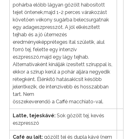
pohárba előbb lágyan gőzölt habosított
tejet öntenek,majd 1-2 perces várakozást
követően vékony sugárba belecsurgatnak
egy adageszpresszót. A jól elkészített
tejhab és a jó ütemezés
eredményeképpréteges ital születik, alul
forró tej, felette egy intenzív
eszpresszó,majd egy lágy tejhab.
Alternatívaként kínálják ízesített sziruppal is,
ekkor a szirup kerül a pohár aljára negyedik
rétegként. Élénkítő hatásakicsit később
jelentkezik, de intenzívebb és hosszabban
tart. Nem
összekeverendő a Caffé macchiato-val.
Latte, tejeskávé:
Sok gőzölt tej, kevés
eszpresszó
Café au lait:
gőzölt tej és dupla kávé (nem