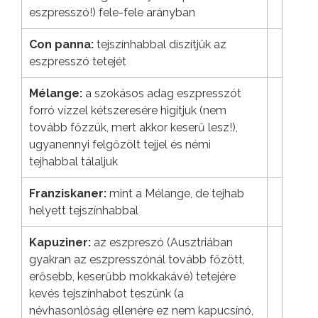
eszpresszó!) fele-fele arányban
Con panna:
tejszínhabbal díszítjük az
eszpresszó tetejét
Mélange:
a szokásos adag eszpresszót
forró vízzel kétszeresére higítjuk (nem
tovább főzzük, mert akkor keserű lesz!),
ugyanennyi felgőzölt tejjel és némi
tejhabbal tálaljuk
Franziskaner:
mint a Mélange, de tejhab
helyett tejszínhabbal
Kapuziner:
az eszpreszó (Ausztriában
gyakran az eszpresszónál tovább főzött,
erősebb, keserűbb mokkakávé) tetejére
kevés tejszínhabot teszünk (a
névhasonlóság ellenére ez nem kapucsínó,