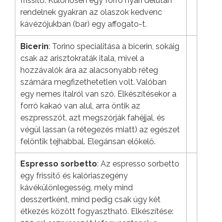
frissítő. Különösen egy forró nyári délután
rendelnek gyakran az olaszok kedvenc
kávézójukban (bar) egy affogato-t.
Bicerin
: Torino specialitása a bicerin, sokáig
csak az arisztokraták itala, mivel a
hozzávalók ára az alacsonyabb réteg
számára megfizethetetlen volt. Valóban
egy nemes italról van szó. Elkészítésekor a
forró kakaó van alul, arra öntik az
eszpresszót, azt megszórják fahéjjal, és
végül lassan (a rétegezés miatt) az egészet
felöntik tejhabbal. Elegánsan előkelő.
Espresso sorbetto
: Az espresso sorbetto
egy frissitő és kalóriaszegény
kávékülönlegesség, mely mind
desszertként, mind pedig csak úgy két
étkezés között fogyasztható. Elkészítése: