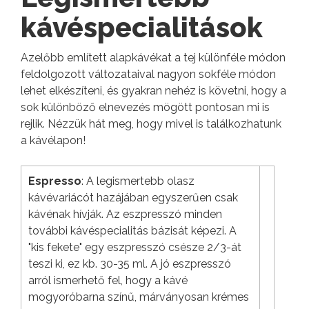
kávéspecialitások
Azelőbb említett alapkávékat a tej különféle módon
feldolgozott változataival nagyon sokféle módon
lehet elkészíteni, és gyakran nehéz is követni, hogy a
sok különböző elnevezés mögött pontosan mi is
rejlik. Nézzük hát meg, hogy mivel is találkozhatunk
a kávélapon!
Espresso
: A legismertebb olasz
kávévariácót hazájában egyszerűen csak
kávénak hívják. Az eszpresszó minden
további kávéspecialitás bázisát képezi. A
"kis fekete" egy eszpresszó csésze 2/3-át
teszi ki, ez kb. 30-35 ml. A jó eszpresszó
arról ismerhető fel, hogy a kávé
mogyoróbarna színű, márványosan krémes