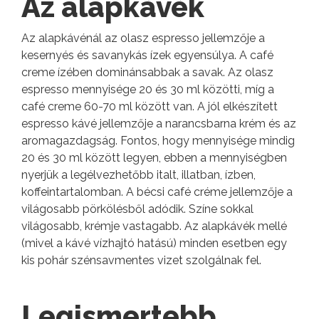
Az alapkávék
Az alapkávénál az olasz espresso jellemzője a
kesernyés és savanykás ízek egyensúlya. A café
creme ízében dominánsabbak a savak. Az olasz
espresso mennyisége 20 és 30 ml közötti, míg a
café creme 60-70 ml között van. A jól elkészített
espresso kávé jellemzője a narancsbarna krém és az
aromagazdagság. Fontos, hogy mennyisége mindig
20 és 30 ml között legyen, ebben a mennyiségben
nyerjük a legélvezhetőbb italt, illatban, ízben,
koffeintartalomban. A bécsi café créme jellemzője a
világosabb pörkölésből adódik. Színe sokkal
világosabb, krémje vastagabb. Az alapkávék mellé
(mivel a kávé vízhajtó hatású) minden esetben egy
kis pohár szénsavmentes vizet szolgálnak fel.
Legismertebb