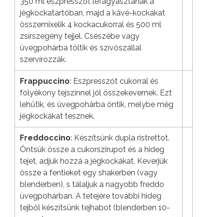
350 ml eszpresszót lefagyasztanak a
jégkockatartóban, majd a kávé-kockákat
összemixelik 4 kockacukorral és 500 ml
zsírszegény tejjel. Csészébe vagy
üvegpohárba töltik és szívószállal
szervírozzák.
Frappuccino
: Eszpresszót cukorral és
folyékony tejszínnel jól összekevernek. Ezt
lehűtik, és üvegpohárba öntik, melybe még
jégkockákat tesznek.
Freddoccino
: Készítsünk dupla ristrettot.
Öntsük össze a cukorszirupot és a hideg
tejet, adjuk hozzá a jégkockákat. Keverjük
össze a fentieket egy shakerben (vagy
blenderben), s tálaljuk a nagyobb freddo
üvegpohárban. A tetejére további hideg
tejből készítsünk tejhabot (blenderben 10-