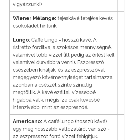
vigyázzunk!)
Wiener Mélange:
tejeskávé tetejére kevés
csokoládét hintünk
Lungo
: Caffé lungo = hosszú kávé. A
ristretto fordítva, a szokásos mennyiségnél
valamivel több vízzel (itt pedig az őrlést kell
valamivel durvábbra venni). Eszpresszó
csészében kínálják, és az eszpresszóval
megegyező kávémennyiséget tartalmazza,
azonban a csészét szinte színültig
megtöltik. A kávé ezáltal, vízesebbé,
hígabbá válik, mégis íze csak kevésbé
intenzívebb, mint az eszpreszóé.
Americano:
A caffé lungo (hosszú kávé)
egy még hosszabb változatáról van szó -
az eszpresszót forró vízzel fehigítjuk.