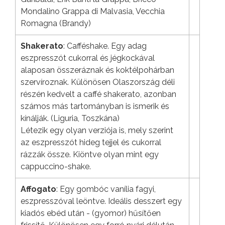
Mondalino Grappa di Malvasia, Vecchia
Romagna (Brandy)
Shakerato
: Cafféshake. Egy adag
eszpresszót cukorral és jégkockával
alaposan összeráznak és koktélpohárban
szervíroznak. Különösen Olaszország déli
részén kedvelt a caffé shakerato, azonban
számos más tartományban is ismerik és
kínálják. (Liguria, Toszkána)
Létezik egy olyan verziója is, mely szerint
az eszpresszót hideg tejjel és cukorral
rázzák össze. Kiöntve olyan mint egy
cappuccino-shake.
Affogato
: Egy gombóc vanília fagyi,
eszpresszóval leöntve. Ideális desszert egy
kiadós ebéd után - (gyomor) hűsítően