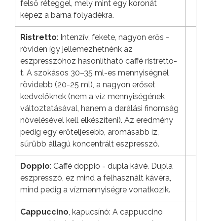
felső réteggel, mely mint egy koronát
képez a barna folyadékra.
Ristretto
: Intenzív, fekete, nagyon erős -
röviden így jellemezhetnénk az
eszpresszóhoz hasonlítható caffé ristretto-
t. A szokásos 30–35 ml-es mennyiségnél
rövidebb (20-25 ml), a nagyon erőset
kedvelőknek (nem a víz mennyiségének
változtatásával, hanem a darálási finomság
növelésével kell elkészíteni). Az eredmény
pedig egy erőteljesebb, aromásabb íz,
sűrűbb állagú koncentrált eszpresszó.
Doppio
: Caffé doppio = dupla kávé. Dupla
eszpresszó, ez mind a felhasznált kávéra,
mind pedig a vízmennyiségre vonatkozik.
Cappuccino
, kapucsínó: A cappuccino