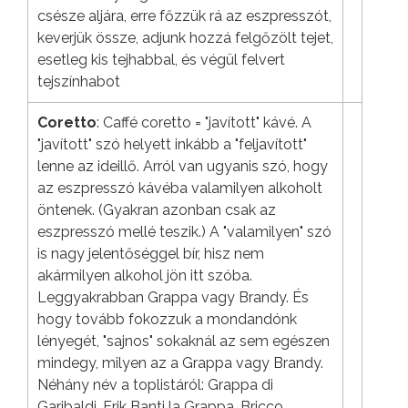
csésze aljára, erre főzzük rá az eszpresszót,
keverjük össze, adjunk hozzá felgőzölt tejet,
esetleg kis tejhabbal, és végül felvert
tejszínhabot
Coretto
: Caffé coretto = "javított" kávé. A
"javított" szó helyett inkább a "feljavított"
lenne az ideillő. Arról van ugyanis szó, hogy
az eszpresszó kávéba valamilyen alkoholt
öntenek. (Gyakran azonban csak az
eszpresszó mellé teszik.) A "valamilyen" szó
is nagy jelentőséggel bír, hisz nem
akármilyen alkohol jön itt szóba.
Leggyakrabban Grappa vagy Brandy. És
hogy tovább fokozzuk a mondandónk
lényegét, "sajnos" sokaknál az sem egészen
mindegy, milyen az a Grappa vagy Brandy.
Néhány név a toplistáról: Grappa di
Garibaldi, Erik Banti la Grappa, Bricco