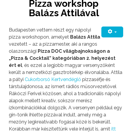
Pizza workshop
Balázs Attilával
Budapesten vettem részt egy nápolyi
pizza workshopon, amelyet
Balázs Attila
vezetett – az a pizzamester, aki a rangos
olaszországi
Pizza DOC világbajnokságon a
„Pizza & Cocktail” kategóriában 2. helyezést
ért el
, és ezzel a legjobb magyar versenyzőként
került a nemzetközi gasztrotérkép élvonalába. Attila
a pátyi
Cukorborsó Kertvendéglő
pizzaséfje és
társtulajdonosa, az ismert rádiós műsorvezetővel
Rákóczi Ferivel közösen, ahol a tradicionális nápolyi
alapok mellett kreatív, sokszor merész
ízkombinációkkal dolgozik. A versenyen például egy
gin-tonik ihlette pizzával indult, amely még a
mezőny legkreatívabb fogásai közé is bekerült.
Korábban már készítettünk vele interjút is, amit
itt