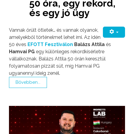
50 óra, egy rekord,
és egy jó ügy
Vannak őrült ötletek… és vannak olyanok,
amelyekből történelmet lehet írni. Az idén
50 éves
EFOTT Fesztiválon
Balázs Attila
és
Hamvai PG
egy különleges rekordkísérletre
vállalkoznak. Balázs Attila 50 órán keresztül
folyamatosan pizzát süt, míg Hamvai PG
ugyanennyi ideig zenél.
Bővebben...