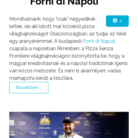
Forni di Napoli
Mondhatnánk, hogy "csak" negyedikek
lettek, de aki látott már közelről pizza
világbajnokságot Olaszországban, az tudja: ez felér
egy aranyéremmel. A budapesti
Forni di Napoli
csapata a napokban Riminiben, a Pizza Senza
Frontiere világbajnokságon bizonyította be, hogy a
magyar kreativitásnak és a nápolyi tradíciónak igenis
van közös metszete. És nem is akármilyen: vadas
marhapofa került a tésztára.
Bővebben...