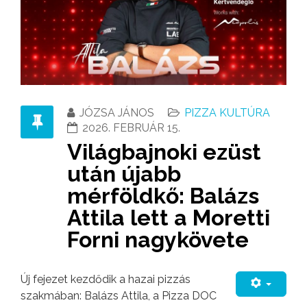
JÓZSA JÁNOS
PIZZA KULTÚRA
2026. FEBRUÁR 15.
Világbajnoki ezüst
után újabb
mérföldkő: Balázs
Attila lett a Moretti
Forni nagykövete
Új fejezet kezdődik a hazai pizzás
szakmában: Balázs Attila, a Pizza DOC