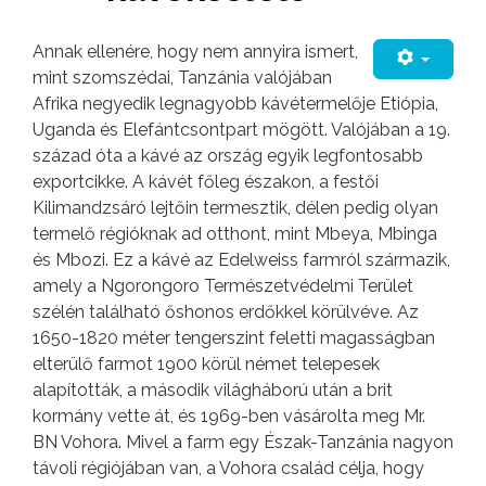
Annak ellenére, hogy nem annyira ismert,
mint szomszédai, Tanzánia valójában
Afrika negyedik legnagyobb kávétermelője Etiópia,
Uganda és Elefántcsontpart mögött. Valójában a 19.
század óta a kávé az ország egyik legfontosabb
exportcikke. A kávét főleg északon, a festői
Kilimandzsáró lejtőin termesztik, délen pedig olyan
termelő régióknak ad otthont, mint Mbeya, Mbinga
és Mbozi. Ez a kávé az Edelweiss farmról származik,
amely a Ngorongoro Természetvédelmi Terület
szélén található őshonos erdőkkel körülvéve. Az
1650-1820 méter tengerszint feletti magasságban
elterülő farmot 1900 körül német telepesek
alapították, a második világháború után a brit
kormány vette át, és 1969-ben vásárolta meg Mr.
BN Vohora. Mivel a farm egy Észak-Tanzánia nagyon
távoli régiójában van, a Vohora család célja, hogy