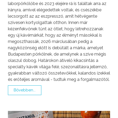
laborpörkölőbe és 2023 elejére rá is találtak arra az
irányra, amivel elégedettek voltak, és csészékbe
lecsorgott az az eszpresszó, amit hétvégente
szívesen kortyolgattak otthon. Innen már
kézenfekvőnek tűnt az ötlet, hogy létrehozzanak
egy új kávémárkát, hogy az élményt másokkal is
megoszthassák, 2026 márciusában pedig a
nagyközönség előtt is debütált a márka, amelyet
Budapesten pörkölnek, de amelynek a szíve mégis
olaszul dobog. Határokon átívelő kikacsintás a
specialty kávék világa felé, szezonalitásra jellemző,
gyakrabban változó összetevőkkel, kalandos ízekkel
és erőteljes aromával - tudtuk meg a forgalmazótól.
Bővebben...