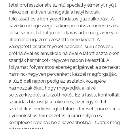
tétel professzionális szintű specialty élményt nyújt,
miközben aktívan támogatja a helyi iskolák
felújítását és a környezettudatos gazdálkodást. A
kávé különlegességét a kompromisszummentes és
lassú száraz feldolgozási eljárás adja meg, amely az
állomáson igazi művészetté emelkedett. A
válogatott cseresznyéket speciális, sűrű szövésű
dróthálóval és árnyékoló hálóval ellátott asztalokon
szárítják harmincöt-negyven napon keresztül. A
folyamat folyamatos éberséget igényel: a szemeket
harminc-negyven percenként kézzel megforgatják,
a tűző déli napon pedig az asztalok közepére
halmozzák őket, hogy megvédjék a kávé
sejtszerkezetét a túlzott hőtől. Ez a lassú, kontrollált
száradás biztosítja a tökéletes, tizenegy és fél
százalékos nedvességtartalom elérését, miközben a
gyümölcshús természetes cukrai mélyen és
komplexen ivódnak be a kávébabokba - tudtuk meg