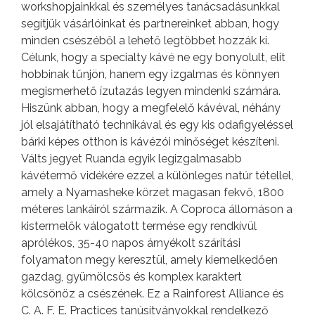
workshopjainkkal és személyes tanácsadásunkkal
segítjük vásárlóinkat és partnereinket abban, hogy
minden csészéből a lehető legtöbbet hozzák ki.
Célunk, hogy a specialty kávé ne egy bonyolult, elit
hobbinak tűnjön, hanem egy izgalmas és könnyen
megismerhető ízutazás legyen mindenki számára.
Hiszünk abban, hogy a megfelelő kávéval, néhány
jól elsajátítható technikával és egy kis odafigyeléssel
bárki képes otthon is kávézói minőséget készíteni.
Válts jegyet Ruanda egyik legizgalmasabb
kávétermő vidékére ezzel a különleges natúr tétellel,
amely a Nyamasheke körzet magasan fekvő, 1800
méteres lankáiról származik. A Coproca állomáson a
kistermelők válogatott termése egy rendkívül
aprólékos, 35-40 napos árnyékolt szárítási
folyamaton megy keresztül, amely kiemelkedően
gazdag, gyümölcsös és komplex karaktert
kölcsönöz a csészének. Ez a Rainforest Alliance és
C. A. F. E. Practices tanúsítványokkal rendelkező