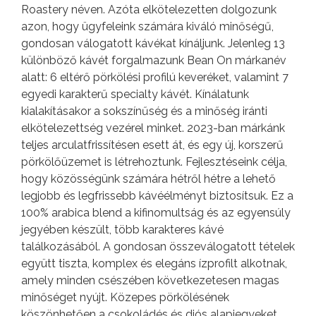
Roastery néven. Azóta elkötelezetten dolgozunk
azon, hogy ügyfeleink számára kiváló minőségű,
gondosan válogatott kávékat kínáljunk. Jelenleg 13
különböző kávét forgalmazunk Bean On márkanév
alatt: 6 eltérő pörkölési profilú keveréket, valamint 7
egyedi karakterű specialty kávét. Kínálatunk
kialakításakor a sokszínűség és a minőség iránti
elkötelezettség vezérel minket. 2023-ban márkánk
teljes arculatfrissítésen esett át, és egy új, korszerű
pörkölőüzemet is létrehoztunk. Fejlesztéseink célja,
hogy közösségünk számára hétről hétre a lehető
legjobb és legfrissebb kávéélményt biztosítsuk. Ez a
100% arabica blend a kifinomultság és az egyensúly
jegyében készült, több karakteres kávé
találkozásából. A gondosan összeválogatott tételek
együtt tiszta, komplex és elegáns ízprofilt alkotnak,
amely minden csészében következetesen magas
minőséget nyújt. Közepes pörkölésének
köszönhetően a csokoládés és diós alapjegyeket