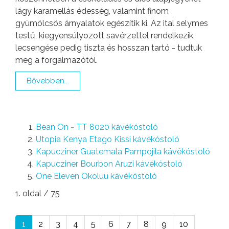
lágy karamellás édesség, valamint finom
gyümölcsös árnyalatok egészítik ki. Az ital selymes
testű, kiegyensúlyozott savérzettel rendelkezik,
lecsengése pedig tiszta és hosszan tartó - tudtuk
meg a forgalmazótól.
Bővebben...
Bean On - TT 8020 kávékóstoló
Utopia Kenya Etago Kissi kávékóstoló
Kapucziner Guatemala Pampojila kávékóstoló
Kapucziner Bourbon Aruzi kávékóstoló
One Eleven Okoluu kávékóstoló
1. oldal / 75
1
2
3
4
5
6
7
8
9
10