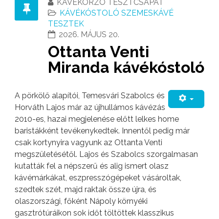
KÁVÉKORZÓ TESZTCSAPAT
KÁVÉKÓSTOLÓ SZEMESKÁVÉ
TESZTEK
2026. MÁJUS 20.
Ottanta Venti
Miranda kávékóstoló
A pörkölő alapítói, Temesvári Szabolcs és
Horváth Lajos már az újhullámos kávézás
2010-es, hazai megjelenése előtt lelkes home
baristákként tevékenykedtek. Innentől pedig már
csak kortynyira vagyunk az Ottanta Venti
megszületésétől. Lajos és Szabolcs szorgalmasan
kutatták fel a népszerű és alig ismert olasz
kávémárkákat, eszpresszógépeket vásároltak,
szedtek szét, majd raktak össze újra, és
olaszországi, főként Nápoly környéki
gasztrótúráikon sok időt töltöttek klasszikus