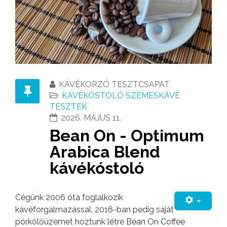
KÁVÉKORZÓ TESZTCSAPAT
KÁVÉKÓSTOLÓ SZEMESKÁVÉ
TESZTEK
2026. MÁJUS 11.
Bean On - Optimum
Arabica Blend
kávékóstoló
Cégünk 2006 óta foglalkozik
kávéforgalmazással, 2016-ban pedig saját
pörkölőüzemet hoztunk létre Bean On Coffee