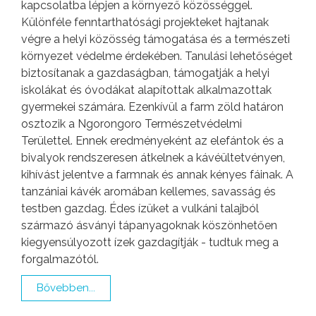
kapcsolatba lépjen a környező közösséggel.
Különféle fenntarthatósági projekteket hajtanak
végre a helyi közösség támogatása és a természeti
környezet védelme érdekében. Tanulási lehetőséget
biztosítanak a gazdaságban, támogatják a helyi
iskolákat és óvodákat alapítottak alkalmazottak
gyermekei számára. Ezenkívül a farm zöld határon
osztozik a Ngorongoro Természetvédelmi
Területtel. Ennek eredményeként az elefántok és a
bivalyok rendszeresen átkelnek a kávéültetvényen,
kihívást jelentve a farmnak és annak kényes fáinak. A
tanzániai kávék aromában kellemes, savasság és
testben gazdag. Édes ízüket a vulkáni talajból
származó ásványi tápanyagoknak köszönhetően
kiegyensúlyozott ízek gazdagítják - tudtuk meg a
forgalmazótól.
Bővebben...