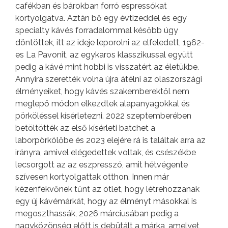
cafékban és bárokban forró espressókat
kortyolgatva. Aztán bő egy évtizeddel és egy
specialty kávés forradalommal később úgy
döntöttek, itt az ideje leporolni az elfeledett, 1962-
es La Pavonit, az egykaros klasszikussal együtt
pedig a kávé mint hobbi is visszatért az életükbe.
Annyira szerették volna újra átélni az olaszországi
élményeiket, hogy kávés szakemberektől nem
meglepő módon elkezdtek alapanyagokkal és
pörköléssel kísérletezni. 2022 szeptemberében
betöltötték az első kísérleti batchet a
laborpörkölőbe és 2023 elejére rá is találtak arra az
irányra, amivel elégedettek voltak, és csészékbe
lecsorgott az az eszpresszó, amit hétvégente
szívesen kortyolgattak otthon. Innen már
kézenfekvőnek tűnt az ötlet, hogy létrehozzanak
egy új kávémárkát, hogy az élményt másokkal is
megoszthassák, 2026 márciusában pedig a
nagyközönség előtt is debütált a márka, amelyet