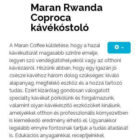
Maran Rwanda
Coproca
kávékóstoló
A Maran Coffee küldetése, hogy a hazai
kávékultúrát magasabb szintre emelje,
legyen szó vendéglátóhelyekről vagy az otthoni
kávézásról. Hiszünk abban, hogy egy igazán jó
csésze kávéhoz három dolog szükséges: kiváló
alapanyag, megfelelő eszköz és a hozzá tartozó
tudás. Ezért kizárólag gondosan válogatott
specialty kávékat pörkölünk és forgalmazunk,
valamint olyan kávékészítő eszközöket kínálunk,
amelyekkel otthon és professzionális környezetben
is kiemelkedő eredmény érhető el. Ugyanakkor
legalább ennyire fontosnak tartjuk a tudás átadását
is. Edukációs anyagainkkal, receptjeinkkel,