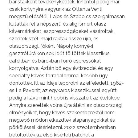
baristákként tevékenykedtek. Innentől pedig már
csak kortynyira vagyunk az Ottanta Venti
megszületésétől. Lajos és Szabolcs szorgalmasan
kutatták fel a népszerű és alig ismert olasz
kávémárkákat, eszpresszógépeket vásároltak,
szedtek szét, majd raktak össze újra, és
olaszországi, főként Nápoly környéki
gasztrótúráikon sok időt töltöttek klasszikus
cafékban és bárokban forró espressókat
kortyolgatva. Aztán bő egy évtizeddel és egy
specialty kávés forradalommal később úgy
döntöttek, itt az ideje leporolni az elfeledett, 1962-
es La Pavonit, az egykaros klasszikussal együtt
pedig a kávé mint hobbi is visszatért az életükbe.
Annyira szerették volna újra átélni az olaszországi
élményeiket, hogy kávés szakemberektől nem
meglepő módon elkezdtek alapanyagokkal és
pörköléssel kísérletezni. 2022 szeptemberében
betöltötték az első kísérleti batchet a