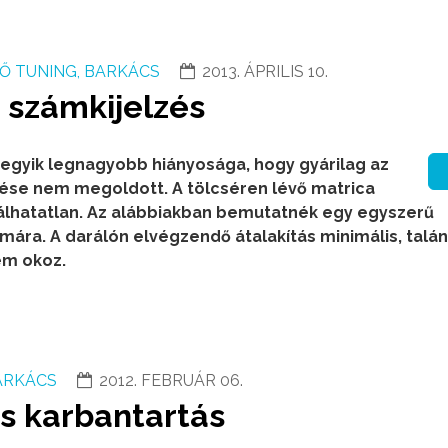
Ő TUNING, BARKÁCS
2013. ÁPRILIS 10.
e számkijelzés
 egyik legnagyobb hiányosága, hogy gyárilag az
zése nem megoldott. A tölcséren lévő matrica
álhatatlan. Az alábbiakban bemutatnék egy egyszerű
ára. A darálón elvégzendő átalakítás minimális, talán
em okoz.
ARKÁCS
2012. FEBRUÁR 06.
és karbantartás