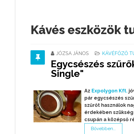
Kávés eszközök tu
JÓZSA JÁNOS
KÁVÉFŐZŐ T
Egycsészés szűrők
Single"
Az
Expolygon Kft.
jó
pár egycsészés szűr
szűrőt használok n
érdekében szükség 
csupán a középső ré
Bővebben...