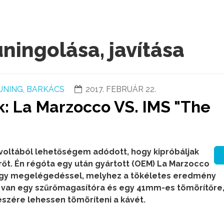
ningolása, javítása
UNING, BARKÁCS
2017. FEBRUÁR 22.
: La Marzocco VS. IMS "The
voltából lehetőségem adódott, hogy kipróbáljak
őt. Én régóta egy után gyártott (OEM) La Marzocco
agy megelégedéssel, melyhez a tökéletes eredmény
van egy szűrőmagasítóra és egy 41mm-es tömörítőre
szére lehessen tömöríteni a kávét.