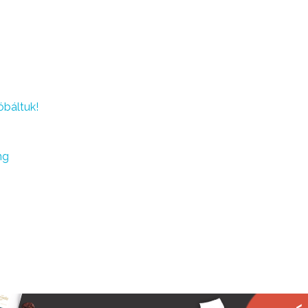
báltuk!
ng