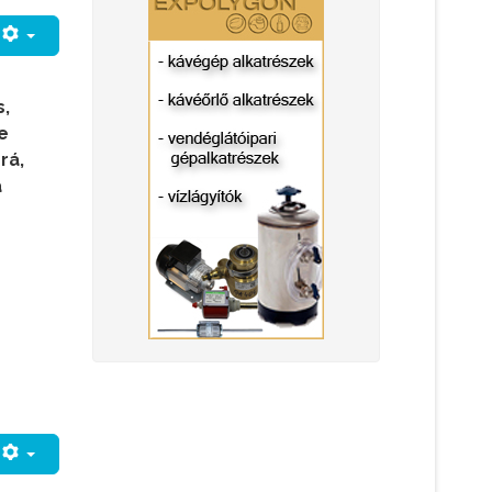
s,
e
rá,
a