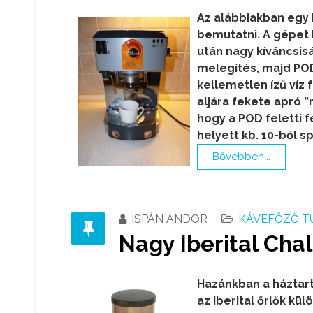
Az alábbiakban egy
bemutatni. A gépet 
után nagy kíváncsisá
melegítés, majd POD
kellemetlen ízű víz 
aljára fekete apró ”
hogy a POD feletti fe
helyett kb. 10-ből sp
Bővebben...
ISPÁN ANDOR
KÁVÉFŐZŐ T
Nagy Iberital Cha
Hazánkban a háztar
az Iberital őrlők kü