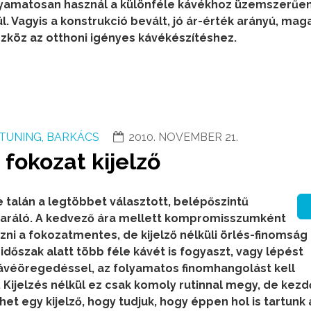
olyamatosan használ a különféle kávékhoz üzemszerűen
l. Vagyis a konstrukció bevált, jó ár-érték arányú, mag
szköz az otthoni igényes kávékészítéshez.
TUNING, BARKÁCS
2010. NOVEMBER 21.
 fokozat kijelző
e talán a legtöbbet választott, belépőszintű
aráló. A kedvező ára mellett kompromisszumként
zni a fokozatmentes, de kijelző nélküli örlés-finomság
y időszak alatt több féle kávét is fogyaszt, vagy lépést
kávéöregedéssel, az folyamatos finomhangolást kell
 Kijelzés nélkül ez csak komoly rutinnal megy, de kez
et egy kijelző, hogy tudjuk, hogy éppen hol is tartunk 