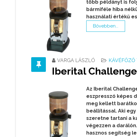
több példányt is f
bármiféle hiba nélkü
használati értékű e
Bővebben...
VARGA LÁSZLÓ
KÁVÉFŐZŐ 
Iberital Challenge
Az Iberital Challeng
eszpresszó képes d
meg kellett barátko
beállítással. Aki eg
szeretne tartani a 
végezzen a darálón.
hasznos segítség leh