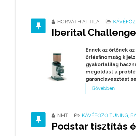
HORVÁTH ATTILA
KÁVÉFŐZ
Iberital Challeng
Ennek az őrlőnek az
őrlésfinomság kijel
gyakorlatilag haszn
megoldást a problém
garanciavesztést s
Bővebben...
NMT
KÁVÉFŐZŐ TUNING, B
Podstar tisztítás 