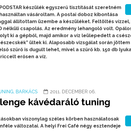
 PODSTAR készülék egyszerű tisztítását szeretném
használtan vásároltam. A postai doboz kibontása
ggal állítottam üzembe a készüléket. Feltöltés vízzel,
 nélküli csapolás. Az eredmény lehangoló volt. Opálo
folyt ki a gépből, majd amikor a víz leülepedett a csész
részecskék” ültek ki. Alaposabb vizsgálat során jöttem 
lső szűrő is dugult lehet, mivel a szűrő kb. 150 db lyuk
riccelt erősen a víz.
UNING, BARKÁCS
2011. DECEMBER 06.
llenge kávédaráló tuning
tásokban viszonylag széles körben használatosak
lönféle változatai. A helyi Frei Café négy esztendeje